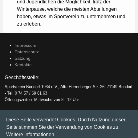
und Jugendlichen die Möglichkeit, trotz der
Winterpause, welche die meisten Abteilungen
haben, etwas im Sportverein zu unternehmen und
zu erleben.
Impressum
Datenschutz
Satzung
Kontakte
Geschäftsstelle:
Sportverein Bondorf 1934 e.V., Alte Herrenberger Str. 26, 71149 Bondorf
- Tel: 0 74 57 / 69 61 63
Öffnungszeiten: Mittwochs von 8 - 12 Uhr
Vorstände:
Diese Seite verwendet Cookies. Durch Nutzung dieser
Yvonne Endler-Fritsch, Bettina Bökle, Michael Bullinger, Jonas Eisch,
Seite stimmen Sie der Verwendung von Cookies zu.
Elia Pflanzer
Weitere Informationen